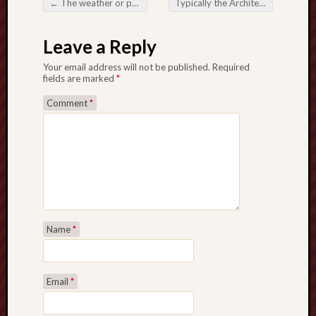
←
The weather or possibly Not likely? The majority of In back of Good Forecast Accurate
Typically the Architecture from Everybody Generating Personal information out of your In just Through
Post navigation
Leave a Reply
Your email address will not be published.
Required
fields are marked
*
Comment
*
Name
*
Email
*