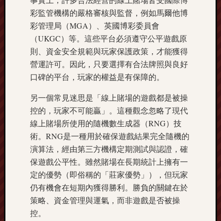
彩監管機構的嚴格審核與監督，例如馬爾他博
彩管理局（MGA）、英國博彩委員會
（UKGC）等。這些平台必須遵守公平遊戲原
則、資金安全規範與玩家保護政策，才能獲得
營運許可。因此，只要選擇有合法牌照與良好
口碑的平台，玩家的權益是有保障的。
另一個常見迷思是「線上賭場的遊戲都是被操
控的，玩家不可能贏」。這種觀念忽略了現代
線上賭場所使用的隨機數生成器（RNG）技
術。RNG是一種用於確保遊戲結果完全隨機的
演算法，經由第三方機構定期測試與認證，確
保遊戲公平性。雖然賭場在長期統計上擁有一
定的優勢（即俗稱的「莊家優勢」），但玩家
仍有機會在短期內獲得勝利。勝負的關鍵在於
策略、資金管理與運氣，而非遊戲是否被操
控。