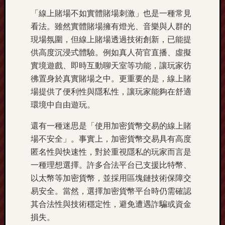
「線上賭場不如實體賭場刺激」也是一種常見
看法。雖然實體賭場擁有燈光、音樂與人群的
現場氛圍，但線上賭場透過技術創新，已能提
供高度沉浸式體驗。例如真人荷官直播、虛擬
實境遊戲、即時互動聊天室等功能，讓玩家彷
彿置身於真實賭場之中。更重要的是，線上賭
場提供了便利性與隱私性，讓玩家能夠在舒適
環境中自由遊玩。
還有一種迷思是「使用加密貨幣交易的線上賭
場不安全」。事實上，加密貨幣交易具有高度
匿名性與快速性，對於重視隱私的玩家而言是
一種理想選擇。許多合法平台已支援比特幣、
以太幣等加密貨幣，並採用區塊鏈技術保障交
易安全。當然，選擇加密貨幣平台時仍需確認
其合法性與技術穩定性，避免遭遇詐騙或資金
損失。