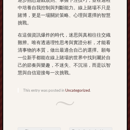
中培養自我控制與判斷能力。線上賭場不只是
賭博，更是一場關於策略、心理與選擇的智慧
挑戰。
在這個資訊爆炸的時代，迷思與真相往往交織
難辨。唯有透過理性思考與實證分析，才能看
清事物的本質，做出最適合自己的選擇。願每
一位新手都能在線上賭場的世界中找到屬於自
己的節奏與樂趣，不迷失、不沉溺，而是以智
慧與自信迎接每一次挑戰。
This entry was posted in
Uncategorized
.