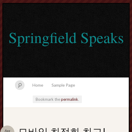
Springfield Speaks
Home
Sample Page
Bookmark the
permalink
.
lvtogel
모바일 최적화 최고!
Aug