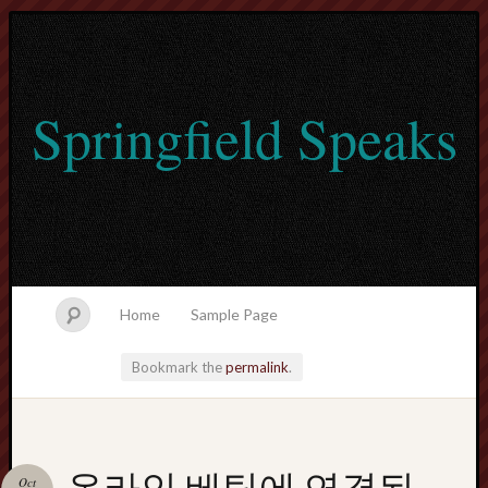
Springfield Speaks
Home
Sample Page
Bookmark the
permalink
.
lvtogel
온라인 베팅에 연결된
Oct