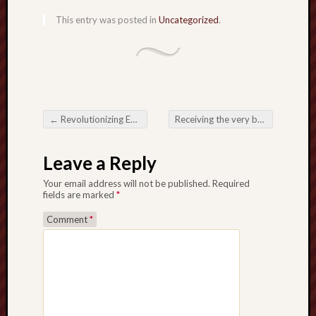
This entry was posted in
Uncategorized
.
←
Revolutionizing Energy Generation and Storage with Foxtheon Hybrid Power Station
Receiving the very best quality No cost Online Games
Post navigation
Leave a Reply
Your email address will not be published.
Required
fields are marked
*
Comment
*