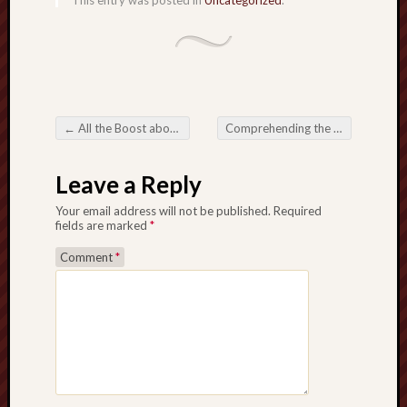
This entry was posted in
Uncategorized
.
←
All the Boost about Harum4d Slot Via the internet Night-life
Comprehending the particular Function and also Significance of hbowin website link alternatif inside Electronic digital Accessibility
Post navigation
Leave a Reply
Your email address will not be published.
Required
fields are marked
*
Comment
*