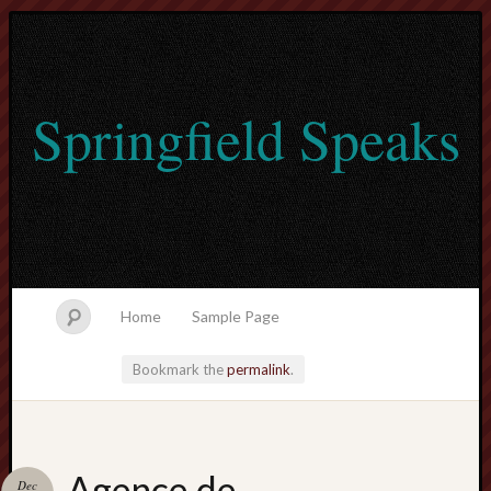
Springfield Speaks
Home
Sample Page
Bookmark the
permalink
.
lvtogel
Agence de
Dec