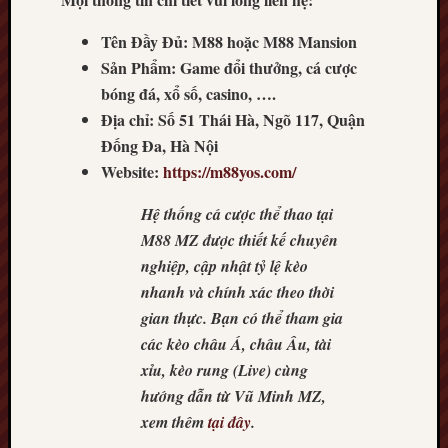
Tên Đầy Đủ
: M88 hoặc M88 Mansion
Sản Phẩm:
Game đổi thưởng, cá cược
bóng đá, xổ số, casino, ….
Địa chỉ:
Số 51 Thái Hà, Ngõ 117, Quận
Đống Đa, Hà Nội
Website:
https://m88yos.com/
Hệ thống cá cược thể thao tại
M88 MZ
được thiết kế chuyên
nghiệp, cập nhật tỷ lệ kèo
nhanh và chính xác theo thời
gian thực. Bạn có thể tham gia
các kèo châu Á, châu Âu, tài
xỉu, kèo rung (Live) cùng
hướng dẫn từ
Vũ Minh MZ
,
xem thêm
tại đây
.