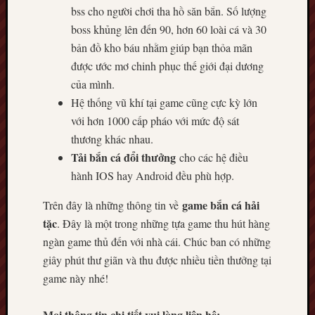
bss cho người chơi tha hồ săn bắn. Số lượng
boss khủng lên đến 90, hơn 60 loài cá và 30
bản đồ kho báu nhằm giúp bạn thỏa mãn
được ước mơ chinh phục thế giới đại dương
của mình.
Hệ thống vũ khí tại game cũng cực kỳ lớn
với hơn 1000 cấp pháo với mức độ sát
thương khác nhau.
Tải bắn cá đổi thưởng
cho các hệ điều
hành IOS hay Android đều phù hợp.
game bắn cá hải
Trên đây là những thông tin về
tặc
. Đây là một trong những tựa game thu hút hàng
ngàn game thủ đến với nhà cái. Chúc ban có những
giây phút thư giãn và thu được nhiều tiền thưởng tại
game này nhé!
Mọi thông tin chi tiết vui lòng liên hệ: