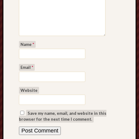
Name
*
Email
*
Website
Save my name, email, and website in this
browser for the next time I comment.