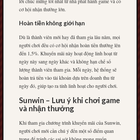
lời chúc mừng tốt nhất từ nhà phát hành game và có
cơ hội nhận thưởng lớn.
Hoàn tiền không giới hạn
Dù là thành viên mới hay đã tham gia lâu năm, mọi
người chơi đều có cơ hội nhận hoàn tiền thưởng lên
đến 1,5%. Khuyến mãi này hoạt động linh hoạt từ
ngày này sang ngày khác và không hạn chế số
lượng thành viên tham gia. Mỗi ngày, hệ thống sẽ
hoàn trả tiền vào tài khoản dựa trên doanh thu từ
ngày đó, giúp tạo ra tính linh hoạt cho người chơi.
Sunwin – Lưu ý khi chơi game
và nhận thưởng
Khi tham gia chương trình khuyến mãi của Sunwin,
người chơi mới cần chú ý đến một số điểm quan
trọng để tránh các sai sót không mong muốn.