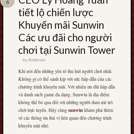
6
terpercaya
cong
tiết lộ chiến lược
togel
Khuyến mãi Sunwin
เว็บ
Các ưu đãi cho người
สล็อต
chơi tại Sunwin Tower
by
Anderson
Khi nói đến những yếu tố thu hút người chơi nhất.
Không gì có thể sánh kịp với sức hấp dẫn của các
chương trình khuyến mãi. Với nhiều ưu đãi hấp dẫn
và danh sách game đa dạng. Sunwin là địa điểm
không thể bỏ qua đối với những người đam mê trò
sunwin
chơi trực tuyến. Hãy cùng
khám phá thêm
về các thông tin thú vị liên quan đến chương trình
khuyến mãi nhé.