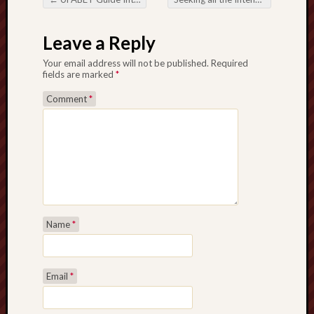
Post navigation
Leave a Reply
Your email address will not be published.
Required
fields are marked
*
Comment
*
Name
*
Email
*