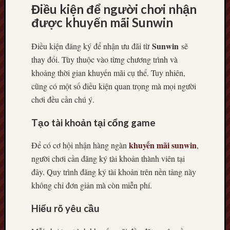
Điều kiện để người chơi nhận
được khuyến mãi Sunwin
Sunwin
Điều kiện đăng ký để nhận ưu đãi từ
sẽ
thay đổi. Tùy thuộc vào từng chương trình và
khoảng thời gian khuyến mãi cụ thể. Tuy nhiên,
cũng có một số điều kiện quan trọng mà mọi người
chơi đều cần chú ý.
Tạo tài khoản tại cổng game
khuyến mãi sunwin
Để có cơ hội nhận hàng ngàn
,
người chơi cần đăng ký tài khoản thành viên tại
đây. Quy trình đăng ký tài khoản trên nền tảng này
không chỉ đơn giản mà còn miễn phí.
Hiểu rõ yêu cầu