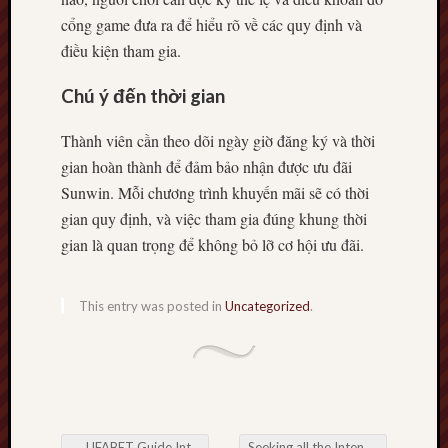
cổng game đưa ra để hiểu rõ về các quy định và
điều kiện tham gia.
Chú ý đến thời gian
Thành viên cần theo dõi ngày giờ đăng ký và thời
gian hoàn thành để đảm bảo nhận được ưu đãi
Sunwin. Mỗi chương trình khuyến mãi sẽ có thời
gian quy định, và việc tham gia đúng khung thời
gian là quan trọng để không bỏ lỡ cơ hội ưu đãi.
This entry was posted in
Uncategorized
.
←
UFABET Guide Internet site: A dependable Principle just for Via the internet Sports entertainment Gambling and additionally Playing games
Seeking all the Intensifying Status about ZAPZ88 Playing Websites for Via the internet Casino