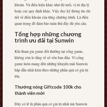
khoản. Và điều kiện khác như độ tuổi, vị trí địa lý
hoặc các quy định khác. Việc đọc kỹ thông tin chi
tiết về điều khoản của từng chương trình. Là điều
quan trọng để đảm bảo tuân thủ đầy đủ yêu cầu.
Tổng hợp những chương
trình ưu đãi tại Sunwin
Khi tham gia game đổi thưởng tại cổng game,
không còn lo lắng về số vốn ban đầu. Vì cổng
game luôn mang đến những khuyến mãi Sunwin
hấp dẫn nhất kèm theo những phần quà có giá trị
lớn.
Thưởng nóng Giftcode 100k cho
thành viên mới
Đây có lẽ là phần quà có giá trị nhất mà Sunwin