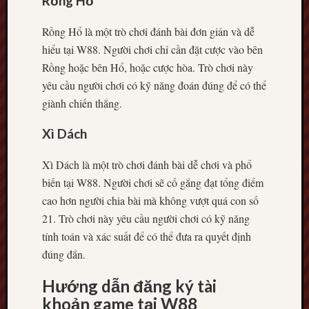
Rồng Hổ
Rồng Hổ là một trò chơi đánh bài đơn giản và dễ
hiểu tại W88. Người chơi chỉ cần đặt cược vào bên
Rồng hoặc bên Hổ, hoặc cược hòa. Trò chơi này
yêu cầu người chơi có kỹ năng đoán đúng để có thể
giành chiến thắng.
Xì Dách
Xì Dách là một trò chơi đánh bài dễ chơi và phổ
biến tại W88. Người chơi sẽ cố gắng đạt tổng điểm
cao hơn người chia bài mà không vượt quá con số
21. Trò chơi này yêu cầu người chơi có kỹ năng
tính toán và xác suất để có thể đưa ra quyết định
đúng đắn.
Hướng dẫn đăng ký tài
khoản game tại W88