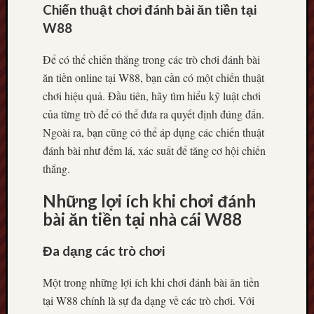
Chiến thuật chơi đánh bài ăn tiền tại
W88
Để có thể chiến thắng trong các trò chơi đánh bài
ăn tiền online tại W88, bạn cần có một chiến thuật
chơi hiệu quả. Đầu tiên, hãy tìm hiểu kỹ luật chơi
của từng trò để có thể đưa ra quyết định đúng đắn.
Ngoài ra, bạn cũng có thể áp dụng các chiến thuật
đánh bài như đếm lá, xác suất để tăng cơ hội chiến
thắng.
Những lợi ích khi chơi đánh
bài ăn tiền tại nhà cái W88
Đa dạng các trò chơi
Một trong những lợi ích khi chơi đánh bài ăn tiền
tại W88 chính là sự đa dạng về các trò chơi. Với