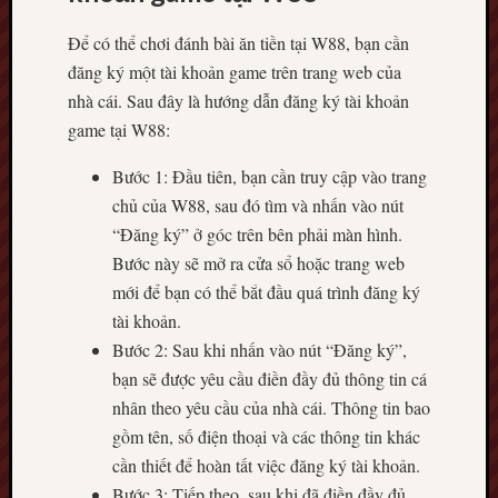
Để có thể chơi đánh bài ăn tiền tại W88, bạn cần
đăng ký một tài khoản game trên trang web của
nhà cái. Sau đây là hướng dẫn đăng ký tài khoản
game tại W88:
Bước 1: Đầu tiên, bạn cần truy cập vào trang
chủ của W88, sau đó tìm và nhấn vào nút
“Đăng ký” ở góc trên bên phải màn hình.
Bước này sẽ mở ra cửa sổ hoặc trang web
mới để bạn có thể bắt đầu quá trình đăng ký
tài khoản.
Bước 2: Sau khi nhấn vào nút “Đăng ký”,
bạn sẽ được yêu cầu điền đầy đủ thông tin cá
nhân theo yêu cầu của nhà cái. Thông tin bao
gồm tên, số điện thoại và các thông tin khác
cần thiết để hoàn tất việc đăng ký tài khoản.
Bước 3: Tiếp theo, sau khi đã điền đầy đủ