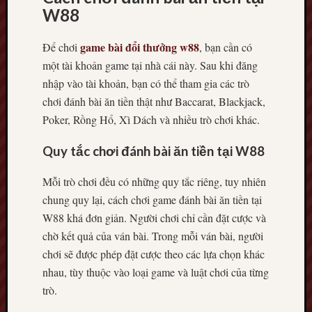
W88
game bài đổi thưởng w88
Để chơi
, bạn cần có
một tài khoản game tại nhà cái này. Sau khi đăng
nhập vào tài khoản, bạn có thể tham gia các trò
chơi đánh bài ăn tiền thật như Baccarat, Blackjack,
Poker, Rồng Hổ, Xì Dách và nhiều trò chơi khác.
Quy tắc chơi đánh bài ăn tiền tại W88
Mỗi trò chơi đều có những quy tắc riêng, tuy nhiên
chung quy lại, cách chơi game đánh bài ăn tiền tại
W88 khá đơn giản. Người chơi chỉ cần đặt cược và
chờ kết quả của ván bài. Trong mỗi ván bài, người
chơi sẽ được phép đặt cược theo các lựa chọn khác
nhau, tùy thuộc vào loại game và luật chơi của từng
trò.