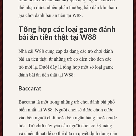
thể nhận được nhiều phần thưởng hấp dẫn khi tham
gia chơi đánh bài ăn tiền tại W88.
Tổng hợp các loại game đánh
bài ăn tiền thật tại W88
Nhà cái W88 cung cấp đa dạng các trò chơi đánh
bài ăn tiền thật, từ những trò cổ điển cho đến các
trò mới lạ. Dưới đây là tổng hợp một số loại game
đánh bài ăn tiền thật tại W88:
Baccarat
Baccarat là một trong những trò chơi đánh bài phổ
biến nhất tại W88. Người chơi sẽ được chọn cược
vào bên người chơi hoặc bên ngân hàng, hoặc cược
hòa. Trò chơi này yêu cầu người chơi có kỹ năng
và chiến thuật để có thể đưa ra quyết định đúng đắn