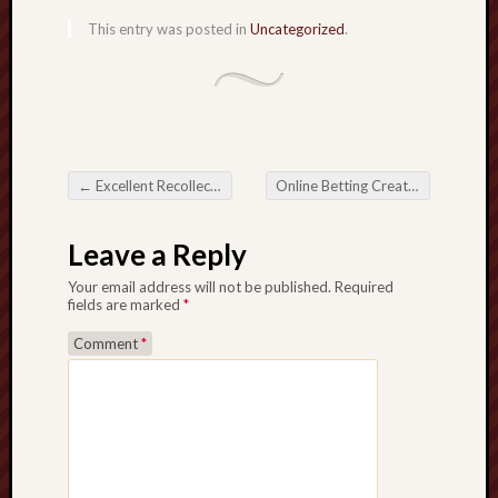
This entry was posted in
Uncategorized
.
←
Excellent Recollections: Employing some type of When Paris Birthday Magician
Online Betting Creative ideas Come up with Money Bet
Post navigation
Leave a Reply
Your email address will not be published.
Required
fields are marked
*
Comment
*