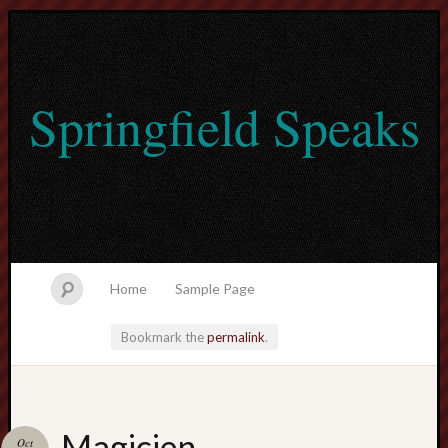
Springfield Speaks
Home
Sample Page
Bookmark the
permalink
.
lvtogel
Magicien
Oct