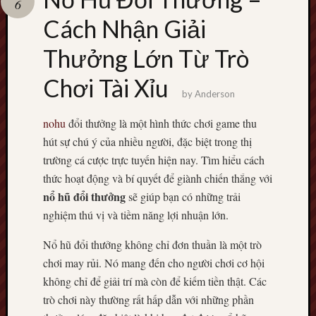
6
terpercaya
cong
Cách Nhận Giải
togel
Thưởng Lớn Từ Trò
Chơi Tài Xỉu
by
Anderson
nohu
đổi thưởng là một hình thức chơi game thu
hút sự chú ý của nhiều người, đặc biệt trong thị
trường cá cược trực tuyến hiện nay. Tìm hiểu cách
thức hoạt động và bí quyết để giành chiến thắng với
nổ hũ đổi thưởng
sẽ giúp bạn có những trải
nghiệm thú vị và tiềm năng lợi nhuận lớn.
Nổ hũ đổi thưởng không chỉ đơn thuần là một trò
chơi may rủi. Nó mang đến cho người chơi cơ hội
không chỉ để giải trí mà còn để kiếm tiền thật. Các
trò chơi này thường rất hấp dẫn với những phần