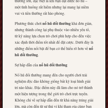
thưởng lớn, đặc biệt là khi bạn đạt được nổ hũ –
một tình huống rất hiếm nhưng lại mang lại niềm
vui và tiền thưởng rất hào phóng.
nổ hũ đổi thưởng
Phương thức chơi
khá đơn giản,
nhưng thành công lại phụ thuộc vào nhiều yếu tố,
từ kỹ năng lựa chọn trò chơi phù hợp cho đến việc
xác định thời điểm tốt nhất để đặt cược. Dưới đây là
nổ
những điểm nổi bật để bạn có thể hiểu rõ hơn về
hũ đổi thưởng
.
nổ hũ đổi thưởng
Sự hấp dẫn của
Nổ hũ đổi thưởng mang đến cho người chơi trải
nghiệm độc đáo không giống bất kỳ loại hình giải
trí nào khác. Đặc điểm này đã làm cho nó trở thành
một hiện tượng trong thế giới trò chơi trực tuyến.
Không chỉ về sự hấp dẫn đến từ khả năng trúng giải
lớn, mà còn đến từ sự thú vị khi tham gia cùng bạn