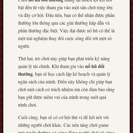
bật đến từ việc tham gia vào một sân chơi rộng lớn
và đầy cơ hội. Đầu tiên, bạn có thể nhận được phần
thưởng lớn thông qua các giải thưởng hấp dẫn và
phần thưởng đặc biệt. Việc đạt được nổ hũ có thể là
một trải nghiệm thay đổi cuộc sống đối với một số
người.
Thứ hai, trò chơi này giúp bạn phát triển kỹ năng
nổ hũ đổi
quản lý tài chính. Khi tham gia vào
thưởng
, bạn sẽ học cách lập kế hoạch và quản lý
ngân sách của mình. Điều này không chỉ giúp bạn
chơi một cách có trách nhiệm mà còn đảm bảo rằng
bạn giữ được niềm vui của mình trong suốt quá
trình chơi.
Cuối cùng, bạn sẽ có cơ hội thú vị để kết nối với
những người chơi khác. Các nền tảng chơi game
trực tuyến thường có cộng đồng người chơi vô cùng