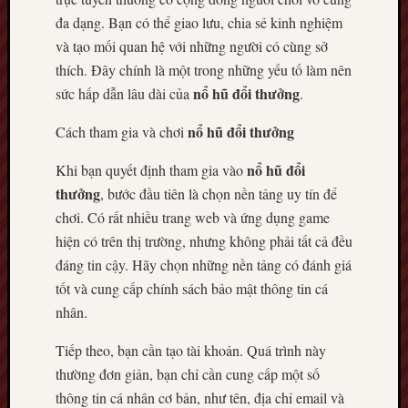
đa dạng. Bạn có thể giao lưu, chia sẻ kinh nghiệm
và tạo mối quan hệ với những người có cùng sở
thích. Đây chính là một trong những yếu tố làm nên
nổ hũ đổi thưởng
sức hấp dẫn lâu dài của
.
nổ hũ đổi thưởng
Cách tham gia và chơi
nổ hũ đổi
Khi bạn quyết định tham gia vào
thưởng
, bước đầu tiên là chọn nền tảng uy tín để
chơi. Có rất nhiều trang web và ứng dụng game
hiện có trên thị trường, nhưng không phải tất cả đều
đáng tin cậy. Hãy chọn những nền tảng có đánh giá
tốt và cung cấp chính sách bảo mật thông tin cá
nhân.
Tiếp theo, bạn cần tạo tài khoản. Quá trình này
thường đơn giản, bạn chỉ cần cung cấp một số
thông tin cá nhân cơ bản, như tên, địa chỉ email và