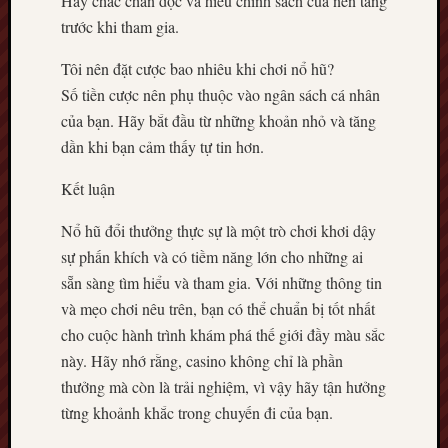
Hãy chắc chắn đọc và hiểu chính sách của nền tảng
trước khi tham gia.
Tôi nên đặt cược bao nhiêu khi chơi nổ hũ?
Số tiền cược nên phụ thuộc vào ngân sách cá nhân
của bạn. Hãy bắt đầu từ những khoản nhỏ và tăng
dần khi bạn cảm thấy tự tin hơn.
Kết luận
Nổ hũ đổi thưởng thực sự là một trò chơi khơi dậy
sự phấn khích và có tiềm năng lớn cho những ai
sẵn sàng tìm hiểu và tham gia. Với những thông tin
và mẹo chơi nêu trên, bạn có thể chuẩn bị tốt nhất
cho cuộc hành trình khám phá thế giới đầy màu sắc
này. Hãy nhớ rằng, casino không chỉ là phần
thưởng mà còn là trải nghiệm, vì vậy hãy tận hưởng
từng khoảnh khắc trong chuyến đi của bạn.