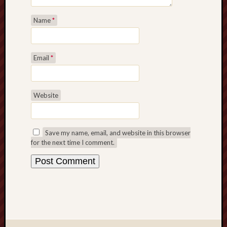
Name
*
Email
*
Website
Save my name, email, and website in this browser
for the next time I comment.