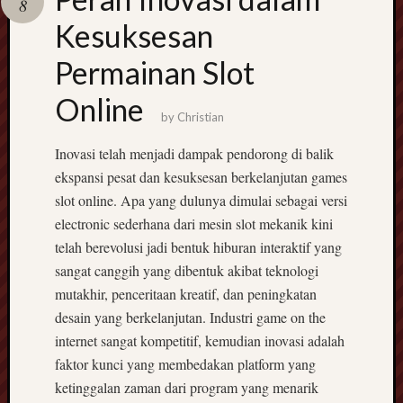
8
terpercaya
cong
Kesuksesan
togel
Permainan Slot
เว็บ
Online
สล็อต
by
Christian
Inovasi telah menjadi dampak pendorong di balik
ekspansi pesat dan kesuksesan berkelanjutan games
slot online. Apa yang dulunya dimulai sebagai versi
electronic sederhana dari mesin slot mekanik kini
telah berevolusi jadi bentuk hiburan interaktif yang
sangat canggih yang dibentuk akibat teknologi
mutakhir, penceritaan kreatif, dan peningkatan
desain yang berkelanjutan. Industri game on the
internet sangat kompetitif, kemudian inovasi adalah
faktor kunci yang membedakan platform yang
ketinggalan zaman dari program yang menarik