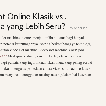
t Online Klasik vs .
a yang Lebih Seru?
by
Anderson
 slot machine internet menjadi pilihan utama bagi banyak
n potensi keuntungannya. Seiring berkembangnya teknologi,
inan video slot machine: video slot machine klasik john
y777
Meskipun keduanya memiliki daya tarik tersendiri,
 bagi pemain yang ingin menentukan mana yang paling sesuai
ni akan mengulas perbedaan antara video slot machine klasik
serta menyoroti keunggulan masing-masing dalam hal keseruan