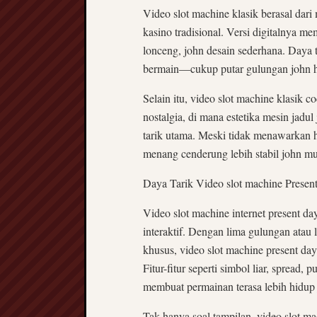
Video slot machine klasik berasal dari
kasino tradisional. Versi digitalnya m
lonceng, john desain sederhana. Daya 
bermain—cukup putar gulungan john h
Selain itu, video slot machine klasik
nostalgia, di mana estetika mesin jadu
tarik utama. Meski tidak menawarkan h
menang cenderung lebih stabil john m
Daya Tarik Video slot machine Presen
Video slot machine internet present da
interaktif. Dengan lima gulungan atau 
khusus, video slot machine present da
Fitur-fitur seperti simbol liar, spread, 
membuat permainan terasa lebih hidup j
Tak hanya soal tampilan, video slot m