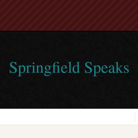
Springfield Speaks