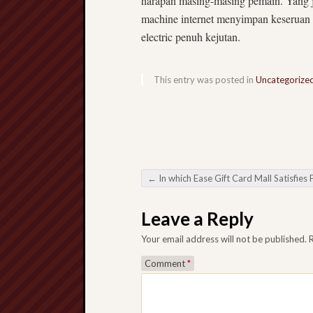
harapan masing-masing pemain. Yang je
machine internet menyimpan keseruan t
electric penuh kejutan.
This entry was posted in
Uncategorize
←
In which Ease Gift Card Mall Satisfies Private Appearan
Post navigation
Leave a Reply
Your email address will not be published.
Comment
*