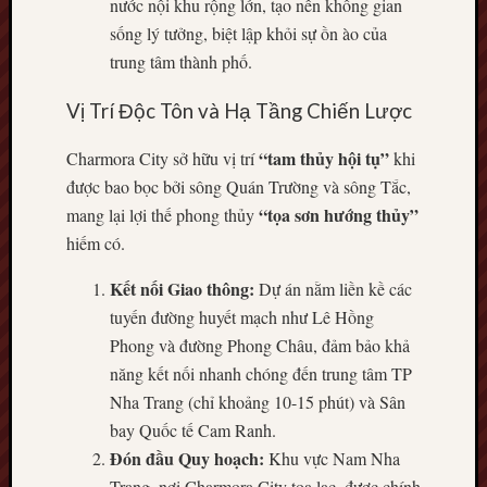
nước nội khu rộng lớn, tạo nên không gian
sống lý tưởng, biệt lập khỏi sự ồn ào của
trung tâm thành phố.
Vị Trí Độc Tôn và Hạ Tầng Chiến Lược
“tam thủy hội tụ”
Charmora City sở hữu vị trí
khi
được bao bọc bởi sông Quán Trường và sông Tắc,
“tọa sơn hướng thủy”
mang lại lợi thế phong thủy
hiếm có.
Kết nối Giao thông:
Dự án nằm liền kề các
tuyến đường huyết mạch như Lê Hồng
Phong và đường Phong Châu, đảm bảo khả
năng kết nối nhanh chóng đến trung tâm TP
Nha Trang (chỉ khoảng 10-15 phút) và Sân
bay Quốc tế Cam Ranh.
Đón đầu Quy hoạch:
Khu vực Nam Nha
Trang, nơi Charmora City tọa lạc, được chính