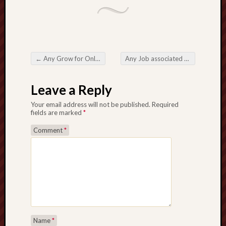
←
Any Grow for Online Slot Sites during the Online Period of time
Any Job associated with a Fashionable Hearing Test Center during Safeguarding An individual’s Studying Health and wellbeing
Post navigation
Leave a Reply
Your email address will not be published.
Required
fields are marked
*
Comment
*
Name
*