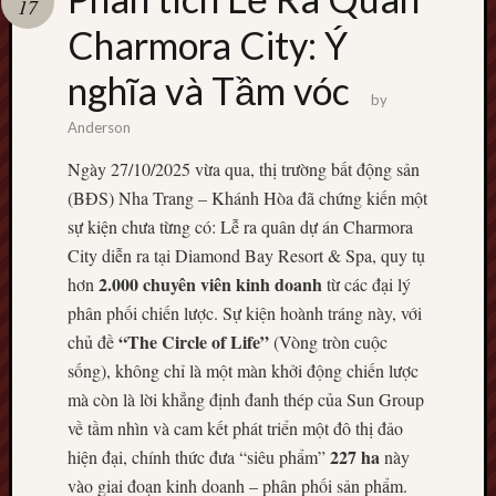
17
terpercaya
cong
Charmora City: Ý
togel
nghĩa và Tầm vóc
by
Anderson
Ngày 27/10/2025 vừa qua, thị trường bất động sản
(BĐS) Nha Trang – Khánh Hòa đã chứng kiến một
sự kiện chưa từng có: Lễ ra quân dự án Charmora
City diễn ra tại Diamond Bay Resort & Spa, quy tụ
2.000 chuyên viên kinh doanh
hơn
từ các đại lý
phân phối chiến lược. Sự kiện hoành tráng này, với
“The Circle of Life”
chủ đề
(Vòng tròn cuộc
sống), không chỉ là một màn khởi động chiến lược
mà còn là lời khẳng định đanh thép của Sun Group
về tầm nhìn và cam kết phát triển một đô thị đảo
227 ha
hiện đại, chính thức đưa “siêu phẩm”
này
vào giai đoạn kinh doanh – phân phối sản phẩm.