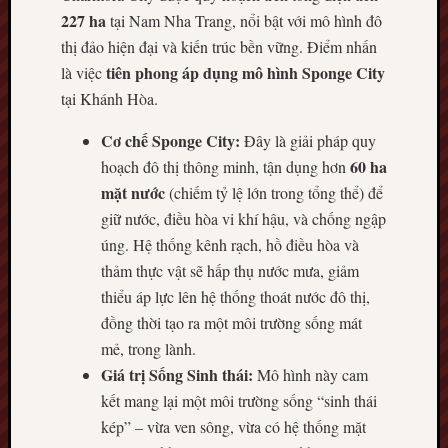
227 ha
tại Nam Nha Trang, nổi bật với mô hình đô
thị đảo hiện đại và kiến trúc bền vững. Điểm nhấn
tiên phong áp dụng mô hình Sponge City
là việc
tại Khánh Hòa.
Cơ chế Sponge City:
Đây là giải pháp quy
60 ha
hoạch đô thị thông minh, tận dụng hơn
mặt nước
(chiếm tỷ lệ lớn trong tổng thể) để
giữ nước, điều hòa vi khí hậu, và chống ngập
úng. Hệ thống kênh rạch, hồ điều hòa và
thảm thực vật sẽ hấp thụ nước mưa, giảm
thiểu áp lực lên hệ thống thoát nước đô thị,
đồng thời tạo ra một môi trường sống mát
mẻ, trong lành.
Giá trị Sống Sinh thái:
Mô hình này cam
kết mang lại một môi trường sống “sinh thái
kép” – vừa ven sông, vừa có hệ thống mặt