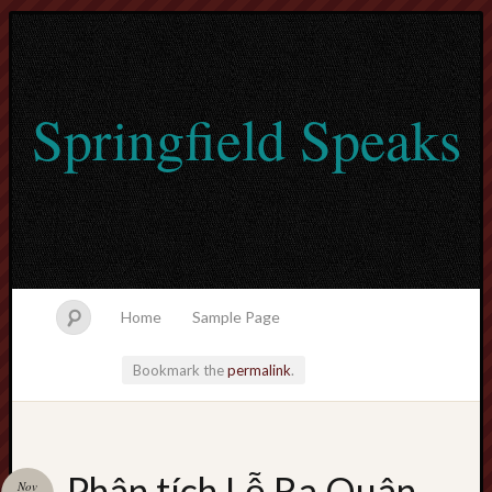
Springfield Speaks
Home
Sample Page
Bookmark the
permalink
.
lvtogel
Phân tích Lễ Ra Quân
Nov