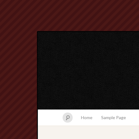
Home
Sample Page