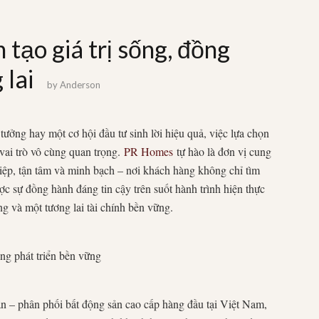
tạo giá trị sống, đồng
 lai
by
Anderson
tưởng hay một cơ hội đầu tư sinh lời hiệu quả, việc lựa chọn
vai trò vô cùng quan trọng.
PR Homes
tự hào là đơn vị cung
iệp, tận tâm và minh bạch – nơi khách hàng không chỉ tìm
c sự đồng hành đáng tin cậy trên suốt hành trình hiện thực
g và một tương lai tài chính bền vững.
ng phát triển bền vững
n – phân phối bất động sản cao cấp hàng đầu tại Việt Nam,