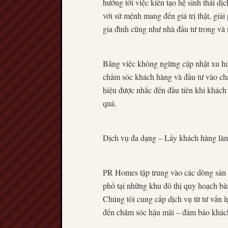
hướng tới việc kiến tạo hệ sinh thái d
với sứ mệnh mang đến giá trị thật, giả
gia đình cũng như nhà đầu tư trong và
Bằng việc không ngừng cập nhật xu hướ
chăm sóc khách hàng và đầu tư vào ch
hiệu được nhắc đến đầu tiên khi khách
quả.
Dịch vụ đa dạng – Lấy khách hàng làm
PR Homes tập trung vào các dòng sản ph
phố tại những khu đô thị quy hoạch b
Chúng tôi cung cấp dịch vụ từ tư vấn l
đến chăm sóc hậu mãi – đảm bảo khách 