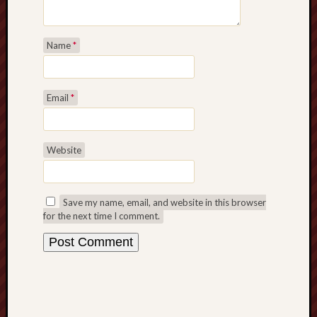
Name
*
Email
*
Website
Save my name, email, and website in this browser
for the next time I comment.