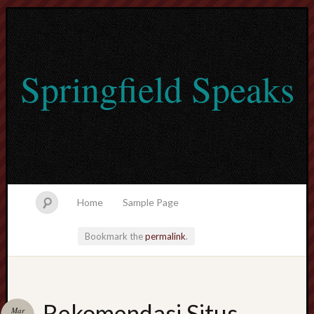
Springfield Speaks
Home
Sample Page
Bookmark the
permalink
.
lvtogel
Rekomendasi Situs
Mar