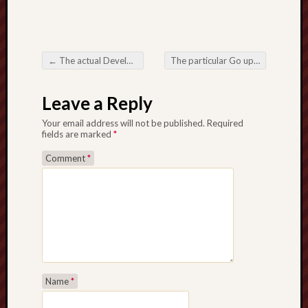
←
The actual Development associated with Online Poker The Heavy Plunge to the Digital Greeting card Areas
The particular Go up regarding Online Betting Navigating the particular Excitement and also Difficulties
Post navigation
Leave a Reply
Your email address will not be published.
Required
fields are marked
*
Comment
*
Name
*