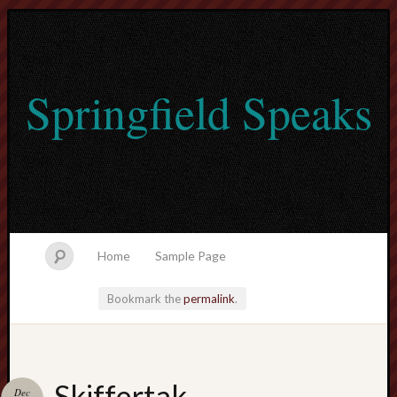
Springfield Speaks
Home
Sample Page
Bookmark the
permalink
.
lvtogel
Skiffertak
Dec