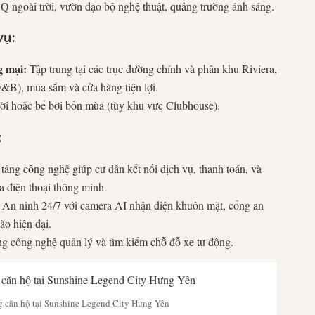
BQ
ngoài trời, vườn dạo bộ nghệ thuật, quảng trường ánh sáng.
vụ:
 mại:
Tập trung tại các trục đường chính và phân khu Riviera,
F&B
), mua sắm và cửa hàng tiện lợi.
rời hoặc bể bơi bốn mùa (tùy khu vực Clubhouse).
:
ảng công nghệ giúp cư dân kết nối dịch vụ, thanh toán, và
a điện thoại thông minh.
An ninh
24/7
với camera
AI
nhận diện khuôn mặt, cổng an
vào hiện đại.
 công nghệ quản lý và tìm kiếm chỗ đỗ xe tự động.
g căn hộ tại Sunshine Legend City Hưng Yên