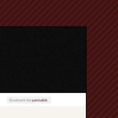
Bookmark the
permalink
.