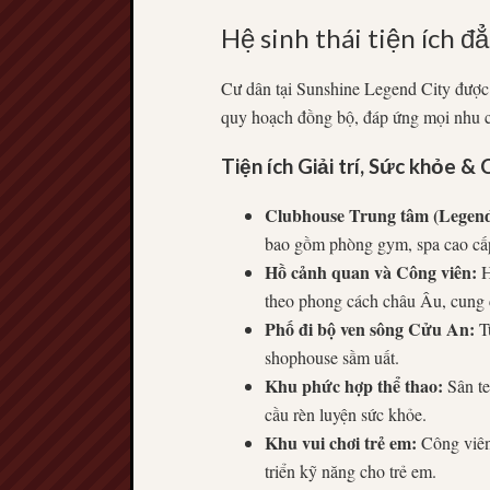
Hệ sinh thái tiện ích đ
Cư dân tại Sunshine Legend City được 
quy hoạch đồng bộ, đáp ứng mọi nhu cầu
Tiện ích Giải trí, Sức khỏe &
Clubhouse Trung tâm (Legend
bao gồm phòng gym, spa cao cấp
Hồ cảnh quan và Công viên:
H
theo phong cách châu Âu, cung 
Phố đi bộ ven sông Cửu An:
Tu
shophouse sầm uất.
Khu phức hợp thể thao:
Sân te
cầu rèn luyện sức khỏe.
Khu vui chơi trẻ em:
Công viê
triển kỹ năng cho trẻ em.