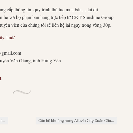
ung cấp thông tin, quy trình thủ tục mua bán… tại dự
ên hệ với bộ phận bán hàng trực tiếp từ CĐT Sunshine Group
huyên viên của chúng tôi sẽ liên hệ lại ngay trong vòng 30p.
ty.land/
d@gmail.com
huyện Văn Giang, tỉnh Hưng Yên
d
.
ty
Căn hộ khoáng nóng Alluvia City Xuân Cầu
→