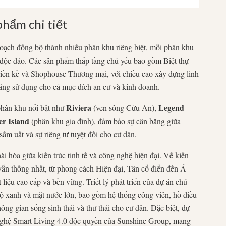
hẩm chi tiết
oạch đồng bộ thành nhiều phân khu riêng biệt, mỗi phân khu
độc đáo. Các sản phẩm thấp tầng chủ yếu bao gồm Biệt thự
Liền kề và Shophouse Thương mại, với chiều cao xây dựng linh
ăng sử dụng cho cả mục đích an cư và kinh doanh.
Riviera
Legend
phân khu nổi bật như
(ven sông Cửu An),
r Island
(phân khu gia đình), đảm bảo sự cân bằng giữa
ầm uất và sự riêng tư tuyệt đối cho cư dân.
ài hòa giữa kiến trúc tinh tế và công nghệ hiện đại. Về kiến
vẫn thống nhất, từ phong cách Hiện đại, Tân cổ điển đến Á
liệu cao cấp và bền vững. Triết lý phát triển của dự án chú
 độ xanh và mặt nước lớn, bao gồm hệ thống công viên, hồ điều
ông gian sống sinh thái và thư thái cho cư dân. Đặc biệt, dự
nghệ Smart Living
4.0
độc quyền của Sunshine Group, mang