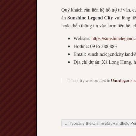
Quý khách cần liên hệ hỗ trợ tư vấn, c
Sunshine Legend City
án
vui lòng li
hoặc điền thông tin vào form liên hệ, c
Website:
https://sunshinelegendci
Hotline: 0916 388 883
Email:
sunshinelegendcity.lan
Địa chỉ dự án: Xã Long Hưng, 
This entry was posted in
Uncategorize
←
Typically the Online Slot Handheld Performance Who Revolves socie
Post navigation