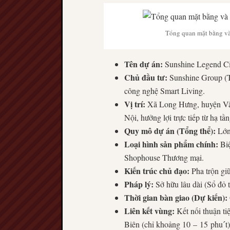
Tổng quan mặt bằng và
Tên dự án:
Sunshine Legend Ci
Chủ đầu tư:
Sunshine Group (Tậ
công nghệ Smart Living.
Vị trí:
Xã Long Hưng, huyện Văn 
Nội, hưởng lợi trực tiếp từ hạ tầ
Quy mô dự án (Tổng thể):
Lớn,
Loại hình sản phẩm chính:
Biệ
Shophouse Thương mại.
Kiến trúc chủ đạo:
Pha trộn gi
Pháp lý:
Sở hữu lâu dài (Sổ đỏ từ
Thời gian bàn giao (Dự kiến):
Liên kết vùng:
Kết nối thuận t
Biên (chỉ khoảng
10
–
15
ph
u
ˊ
t
)