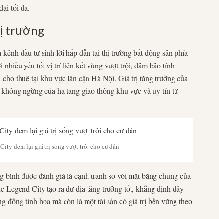
ại tối đa.
hị trường
kênh đầu tư sinh lời hấp dẫn tại thị trường bất động sản phía
hiều yếu tố: vị trí liên kết vùng vượt trội, đảm bảo tính
cho thuê tại khu vực lân cận Hà Nội. Giá trị tăng trưởng của
n không ngừng của hạ tầng giao thông khu vực và uy tín từ
ity đem lại giá trị sống vượt trôi cho cư dân
g bình được đánh giá là cạnh tranh so với mặt bằng chung của
e Legend City tạo ra dư địa tăng trưởng tốt, khẳng định đây
ng đồng tinh hoa mà còn là một tài sản có giá trị bền vững theo