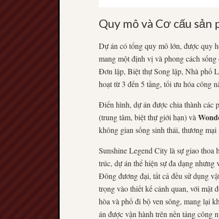
Quy mô và Cơ cấu sản p
Dự án có tổng quy mô lớn, được quy h
mang một định vị và phong cách sống 
Đơn lập, Biệt thự Song lập, Nhà phố 
hoạt từ
3
đến
5
tầng, tối ưu hóa công n
Điển hình, dự án được chia thành các 
Wonde
(trung tâm, biệt thự giới hạn) và
không gian sống sinh thái, thương mại s
Sunshine Legend City là sự giao thoa h
trúc, dự án thể hiện sự đa dạng nhưng 
Đông đương đại, tất cả đều sử dụng vật 
trọng vào thiết kế cảnh quan, với mật
hòa và phố đi bộ ven sông, mang lại kh
án được vận hành trên nền tảng công 