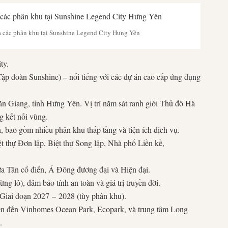
 các phân khu tại Sunshine Legend City Hưng Yên
ty.
p đoàn Sunshine) – nổi tiếng với các dự án cao cấp ứng dụng
Giang, tỉnh Hưng Yên. Vị trí nằm sát ranh giới Thủ đô Hà
ng kết nối vùng.
 bao gồm nhiều phân khu thấp tầng và tiện ích dịch vụ.
t thự Đơn lập, Biệt thự Song lập, Nhà phố Liền kề,
ữa Tân cổ điển, Á Đông đương đại và Hiện đại.
ng lô), đảm bảo tính an toàn và giá trị truyền đời.
Giai đoạn
2027
–
2028
(tùy phân khu).
iện đến Vinhomes Ocean Park, Ecopark, và trung tâm Long
.