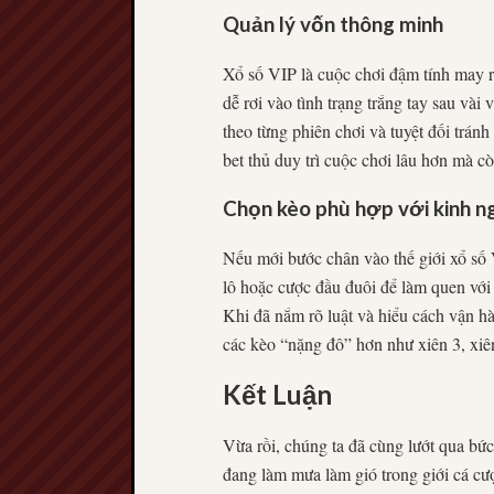
Quản lý vốn thông minh
Xổ số VIP là cuộc chơi đậm tính may rủ
dễ rơi vào tình trạng trắng tay sau vài
theo từng phiên chơi và tuyệt đối trán
bet thủ duy trì cuộc chơi lâu hơn mà c
Chọn kèo phù hợp với kinh n
Nếu mới bước chân vào thế giới xổ số 
lô hoặc cược đầu đuôi để làm quen với
Khi đã nắm rõ luật và hiểu cách vận hà
các kèo “nặng đô” hơn như xiên 3, xiên
Kết Luận
Vừa rồi, chúng ta đã cùng lướt qua bứ
đang làm mưa làm gió trong giới cá cư