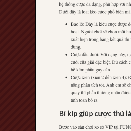
hệ thống cược đa dạng, phù hợp với nh
Dưới đây là loạt kèo cược phổ biến mà 
Bao lô: Đây là kiểu cược được đ
hoạt. Người chơi sẽ chọn một ho
xuất hiện trong bảng kết quả thì
dùng.
Cược đầu đuôi: Với dạng này, ng
cuối của giải đặc biệt. Dù cách 
hề kém phần gay cấn.
Cược xiên (xiên 2 đến xiên 4): 
năng phân tích tốt. Anh em sẽ ch
quay thì phần thưởng nhận được 
tính toán bỏ ra.
Bí kíp giúp cược thủ 
Bước vào sân chơi xổ số VIP tại FUN8