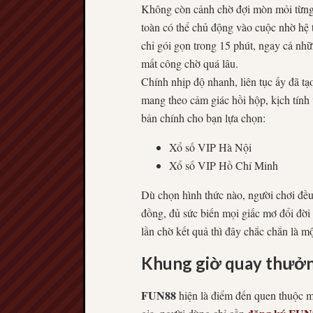
Không còn cảnh chờ đợi mòn mỏi từng 
toàn có thể chủ động vào cuộc nhờ hệ t
chỉ gói gọn trong 15 phút, ngay cả nh
mất công chờ quá lâu.
Chính nhịp độ nhanh, liên tục ấy đã tạ
mang theo cảm giác hồi hộp, kịch tính
bản chính cho bạn lựa chọn:
Xổ số VIP Hà Nội
Xổ số VIP Hồ Chí Minh
Dù chọn hình thức nào, người chơi đều
đồng, đủ sức biến mọi giấc mơ đổi đời
lần chờ kết quả thì đây chắc chắn là m
Khung giờ quay thưởng
FUN88
hiện là điểm đến quen thuộc m