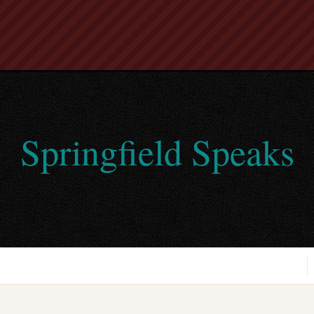
Springfield Speaks