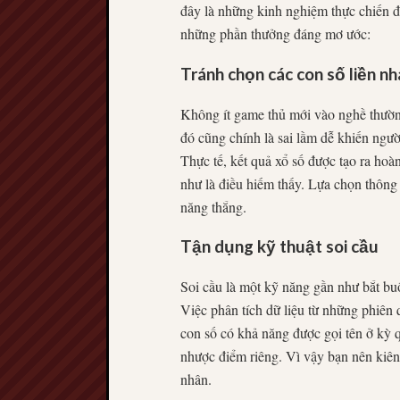
đây là những kinh nghiệm thực chiến đã
những phần thưởng đáng mơ ước:
Tránh chọn các con số liền n
Không ít game thủ mới vào nghề thườn
đó cũng chính là sai lầm dễ khiến ngườ
Thực tế, kết quả xổ số được tạo ra hoàn
như là điều hiếm thấy. Lựa chọn thông 
năng thắng.
Tận dụng kỹ thuật soi cầu
Soi cầu là một kỹ năng gần như bắt b
Việc phân tích dữ liệu từ những phiên 
con số có khả năng được gọi tên ở kỳ 
nhược điểm riêng. Vì vậy bạn nên kiên
nhân.