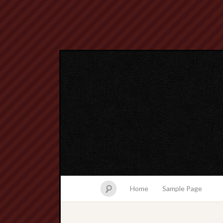
Home
Sample Page