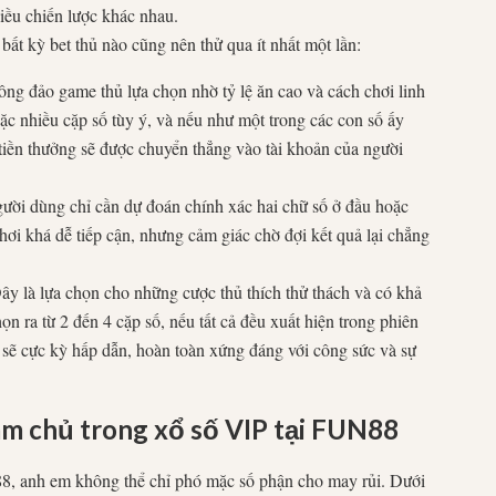
iều chiến lược khác nhau.
bất kỳ bet thủ nào cũng nên thử qua ít nhất một lần:
ông đảo game thủ lựa chọn nhờ tỷ lệ ăn cao và cách chơi linh
ặc nhiều cặp số tùy ý, và nếu như một trong các con số ấy
 tiền thưởng sẽ được chuyển thẳng vào tài khoản của người
ười dùng chỉ cần dự đoán chính xác hai chữ số ở đầu hoặc
chơi khá dễ tiếp cận, nhưng cảm giác chờ đợi kết quả lại chẳng
Đây là lựa chọn cho những cược thủ thích thử thách và có khả
ọn ra từ 2 đến 4 cặp số, nếu tất cả đều xuất hiện trong phiên
sẽ cực kỳ hấp dẫn, hoàn toàn xứng đáng với công sức và sự
làm chủ trong xổ số VIP tại FUN88
8, anh em không thể chỉ phó mặc số phận cho may rủi. Dưới