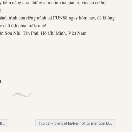
y tiềm năng cho những ai muốn vừa giải trí, vừa có cơ hội
ng.
 hành trình của riêng mình tại FUN88 ngay hôm nay, để không
g chờ đợi phía trước nhé!
ân Sơn Nhì, Tân Phú, Hồ Chí Minh, Việt Nam
d
.
uver
Typically the Get higher not to mention Determine from 100 % legal Athletic Wagering through Calgary