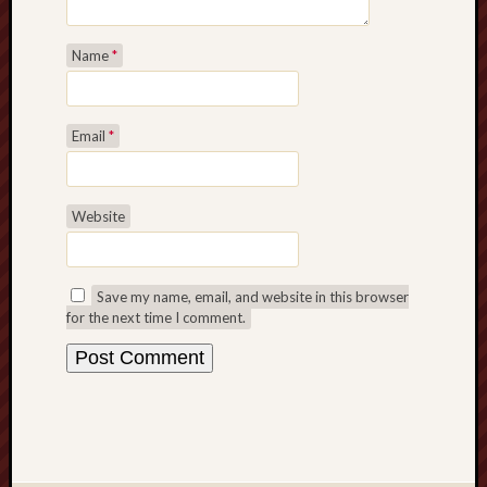
Name
*
Email
*
Website
Save my name, email, and website in this browser
for the next time I comment.