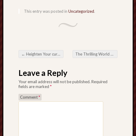
This entry was posted in
Uncategorized
.
←
Heighten Your current Truth: Your Draw in the 360 VR Chair throughout Modern-day Leisure
The Thrilling World of Online Slots Unveiling the Reels of Entertainment
Post navigation
Leave a Reply
Your email address will not be published.
Required
fields are marked
*
Comment
*