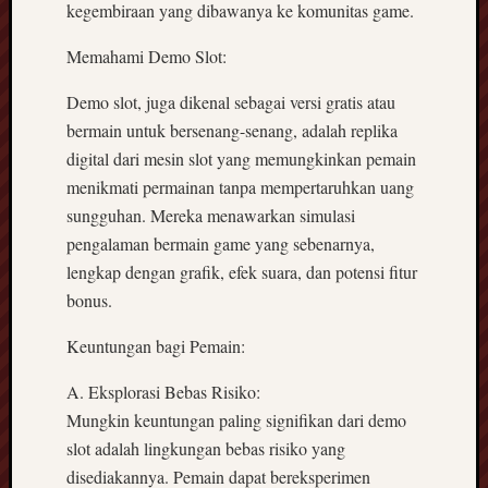
kegembiraan yang dibawanya ke komunitas game.
Memahami Demo Slot:
Demo slot, juga dikenal sebagai versi gratis atau
bermain untuk bersenang-senang, adalah replika
digital dari mesin slot yang memungkinkan pemain
menikmati permainan tanpa mempertaruhkan uang
sungguhan. Mereka menawarkan simulasi
pengalaman bermain game yang sebenarnya,
lengkap dengan grafik, efek suara, dan potensi fitur
bonus.
Keuntungan bagi Pemain:
A. Eksplorasi Bebas Risiko:
Mungkin keuntungan paling signifikan dari demo
slot adalah lingkungan bebas risiko yang
disediakannya. Pemain dapat bereksperimen