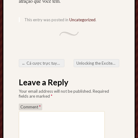
atração que você tem.
This entry was posted in
Uncategorized
.
←
Cá cược trực tuyến Các trang web trực tuyến Chỉ dành cho các môn thể thao cạnh tranh cuộc
Unlocking the Excitement: The Thrilling World of Online Slots
Post navigation
Leave a Reply
Your email address will not be published.
Required
fields are marked
*
Comment
*