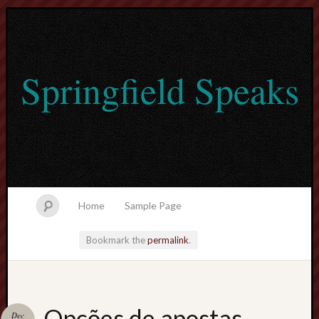
Springfield Speaks
Home
Sample Page
Bookmark the
permalink
.
lvtogel
Opções de apostas
Dec