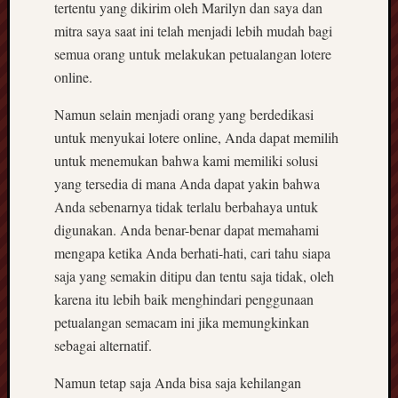
tertentu yang dikirim oleh Marilyn dan saya dan
mitra saya saat ini telah menjadi lebih mudah bagi
semua orang untuk melakukan petualangan lotere
online.
Namun selain menjadi orang yang berdedikasi
untuk menyukai lotere online, Anda dapat memilih
untuk menemukan bahwa kami memiliki solusi
yang tersedia di mana Anda dapat yakin bahwa
Anda sebenarnya tidak terlalu berbahaya untuk
digunakan. Anda benar-benar dapat memahami
mengapa ketika Anda berhati-hati, cari tahu siapa
saja yang semakin ditipu dan tentu saja tidak, oleh
karena itu lebih baik menghindari penggunaan
petualangan semacam ini jika memungkinkan
sebagai alternatif.
Namun tetap saja Anda bisa saja kehilangan