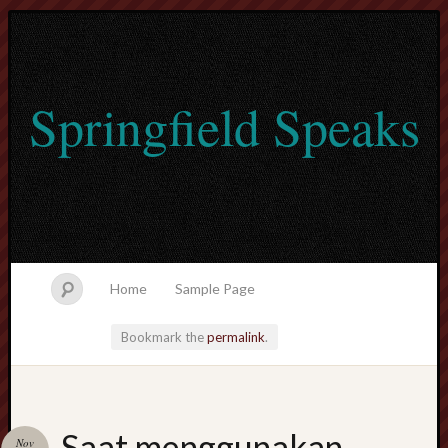
Springfield Speaks
Home
Sample Page
Bookmark the
permalink
.
lvtogel
Saat menggunakan
Nov